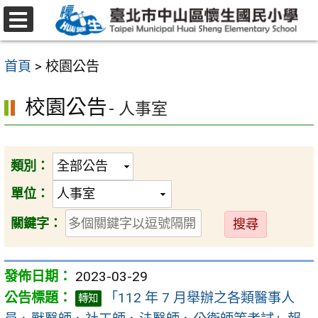
跳
至
選
主
單
首頁
>
校園公告
要
內
校園公告
- 人事室
容
區
類別：
單位：
送
關鍵字：
出
2023-03-29
「112 年 7 月舉辦之各類醫事人
轉知