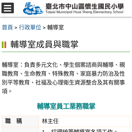
跳
至
選
主
單
首頁
>
行政單位
>
輔導室
要
內
輔導室成員與職掌
容
區
輔導室：負責多元文化、學生個案諮商與輔導、親
職教育、生命教育、特殊教育、家庭暴力防治及性
別平等教育、社福及心理衛生資源整合及其有關事
項。
輔導室員工業務職掌
職 稱
林主任