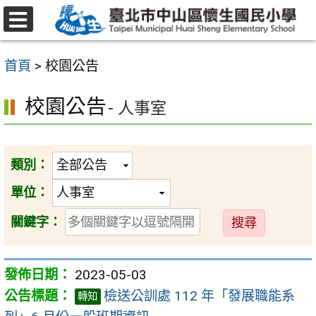
跳
至
選
主
單
首頁
>
校園公告
要
內
校園公告
- 人事室
容
區
類別：
單位：
送
關鍵字：
出
2023-05-03
檢送公訓處 112 年「發展職能系
轉知