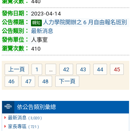
440
2023-04-14
人力學院開辦之 6 月自由報名班別
轉知
最新消息
人事室
410
上一頁
1
...
42
43
44
45
Page
Page
Page
Page
Page
46
47
48
下一頁
Page
Page
Page
依公告類別彙總
最新消息
( 3,020 )
家長專區
( 721 )