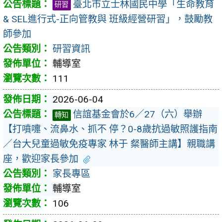
臺北市立士林國民中學「生命教育
研習
& SEL進行式-正向管教與 班級經營研習」，鼓勵教
師參加
研習資訊
輔導室
111
2026-06-04
信誼基金會於6／27（六）舉辦
轉知
【打噴嚏、流鼻水、抓不 停？0-8歲抗過敏照護指南
／台大兒童過敏免疫專家 林于 粲醫師主講】親職講
座，歡迎家長參加
家長專區
輔導室
106