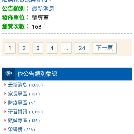
最新消息
輔導室
168
1
2
3
4
...
24
下一頁
Page
Page
Page
Page
Page
依公告類別彙總
最新消息
( 3,020 )
家長專區
( 721 )
防疫專區
( 9 )
研習資訊
( 1,123 )
甄試專區
( 138 )
榮譽榜
( 226 )