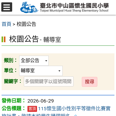
跳
至
選
主
單
首頁
>
校園公告
要
內
校園公告
- 輔導室
容
區
類別：
單位：
送
關鍵字：
出
2026-06-29
115懷生國小性別平等徵件比賽實
置頂