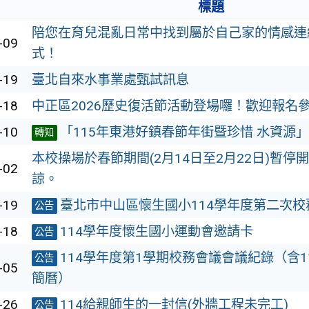
標題
陪您在育兒混亂日常中找到屬於自己家的情感連
-09
式！
-19
臺北自來水事業處甄試訊息
-18
中正區2026歷史復活節活動登場囉！歡迎報名
-10
「115年東港好鎮春節年街暨珍惜 水資源
轉知
本校操場於春節期間(2月14日至2月22日)暫停
-02
諒。
-19
臺北市中山區懷生國小114學年度第二次校
公告
-18
114學年度懷生國小運動會邀請卡
公告
114學年度第1學期校務會議會議紀錄（含1
公告
-05
簡曆）
-26
114給親師生的一封信(外牆工程未完工)
公告