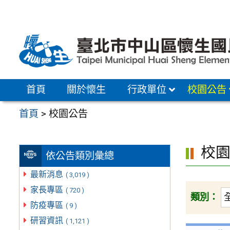
跳
至
主
要
內
容
首頁
關於懷生
行政單位
校園公告
區
首頁
>
校園公告
校
依公告類別彙總
最新消息
( 3,019 )
家長專區
( 720 )
類別：
防疫專區
( 9 )
研習資訊
( 1,121 )