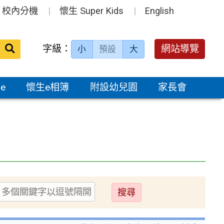
校內分機
懷生 Super Kids
English
送出
字級：
網站導覽
小
預設
大
搜
尋：
e
懷生e相簿
附設幼兒園
家長會
送
出