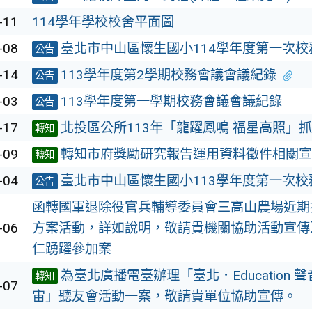
-11
114學年學校校舍平面圖
-08
臺北市中山區懷生國小114學年度第一次校
公告
-14
113學年度第2學期校務會議會議紀錄
公告
-03
113學年度第一學期校務會議會議紀錄
公告
-17
北投區公所113年「龍躍鳳鳴 福星高照」
轉知
-09
轉知市府獎勵研究報告運用資料徵件相關宣
轉知
-04
臺北市中山區懷生國小113學年度第一次校
公告
函轉國軍退除役官兵輔導委員會三高山農場近期
-06
方案活動，詳如說明，敬請貴機關協助活動宣傳
仁踴躍參加案
為臺北廣播電臺辦理「臺北．Education 
轉知
-07
宙」聽友會活動一案，敬請貴單位協助宣傳。