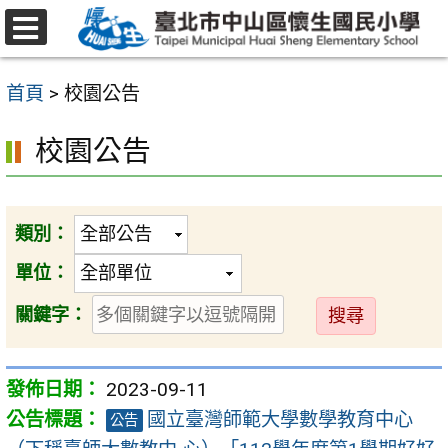
跳
至
選
主
單
首頁
>
校園公告
要
內
校園公告
容
區
類別：
單位：
送
關鍵字：
出
2023-09-11
國立臺灣師範大學數學教育中心
公告