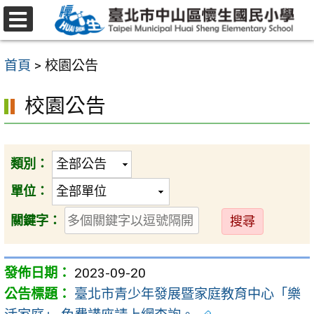
跳
至
選
主
單
首頁
>
校園公告
要
內
校園公告
容
區
類別：
單位：
送
關鍵字：
出
2023-09-20
臺北市青少年發展暨家庭教育中心「樂