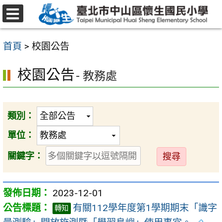
跳
至
選
主
單
首頁
>
校園公告
要
內
校園公告
- 教務處
容
區
類別：
單位：
送
關鍵字：
出
2023-12-01
有關112學年度第1學期期末「識字
轉知