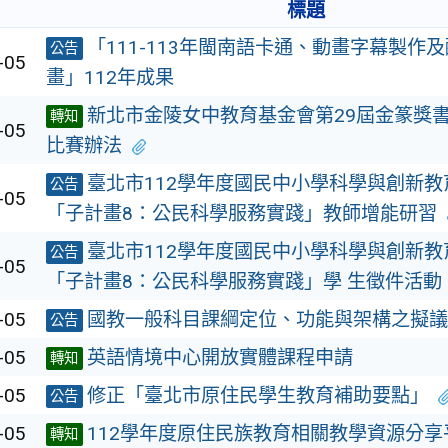
標題
「111-113年閩南語卡通、動畫字幕製作
公告
-05
畫」112年成果
新北市金陵女中教育基金會第29屆金篆獎
轉知
-05
比賽辦法
臺北市112學年度國民中小學科學與創新教
公告
-05
「子計畫8：公民科學服務實踐」教師增能研習
臺北市112學年度國民中小學科學與創新教
公告
-05
「子計畫8：公民科學服務實踐」學 生徵件活動
-05
國教一般科目課綱定位、功能與架構之擬議
公告
-05
英語情境中心開放實體課程申請
轉知
-05
修正「臺北市原住民學生教育補助要點」
公告
-05
112學年度原住民族教育相關教學資源分享
轉知