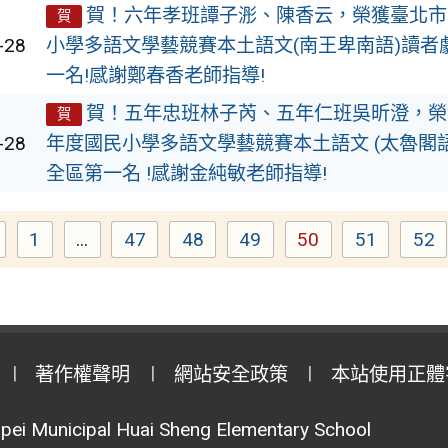
賀！六年孝班譚子浵、陳香云，榮獲臺北市1
賀
-28
小學多語文學藝競賽本土語文(南王卑南語)讀者
一名!感謝鄭春香老師指導!
賀！五年忠班林子芮、五年仁班吳昕澄，榮獲
賀
-28
年度國民小學多語文學藝競賽本土語文 (太魯閣語
全區第一名 !感謝金純敏老師指導!
1
...
47
48
49
50
51
52
Page
Page
Page
Page
Page
Page
Pa
著作權聲明
網站安全政策
本站使用正體
pei Municipal Huai Sheng Elementary School