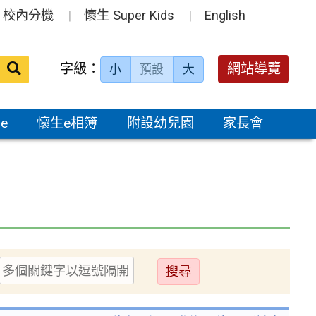
校內分機
懷生 Super Kids
English
送出
字級：
網站導覽
小
預設
大
搜
尋：
e
懷生e相簿
附設幼兒園
家長會
送
出