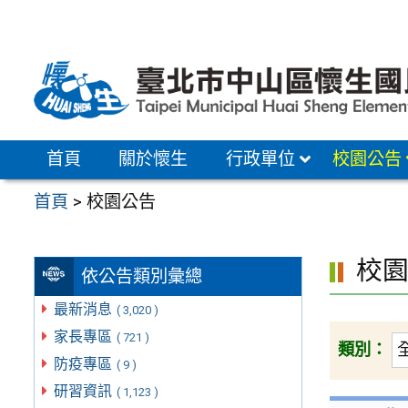
跳
至
主
要
內
容
首頁
關於懷生
行政單位
校園公告
區
首頁
>
校園公告
校
依公告類別彙總
最新消息
( 3,020 )
家長專區
( 721 )
類別：
防疫專區
( 9 )
研習資訊
( 1,123 )