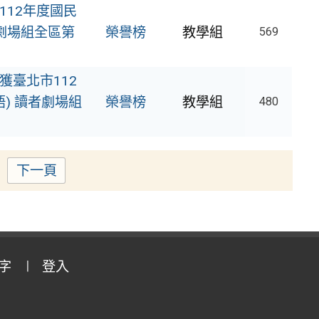
12年度國民
劇場組全區第
榮譽榜
教學組
569
臺北市112
) 讀者劇場組
榮譽榜
教學組
480
下一頁
ge
字
登入