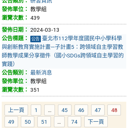
研習資訊
教學組
439
2024-03-13
臺北市112學年度國民中小學科學
公告
與創新教育實施計畫—子計畫5：跨領域自主學習教
師教學成果分享徵件（國小SDGs跨領域自主學習的
實踐）
最新消息
教學組
351
上一頁
1
...
45
46
47
48
Page
Page
Page
Page
Page
49
50
51
...
74
下一頁
Page
Page
Page
Page