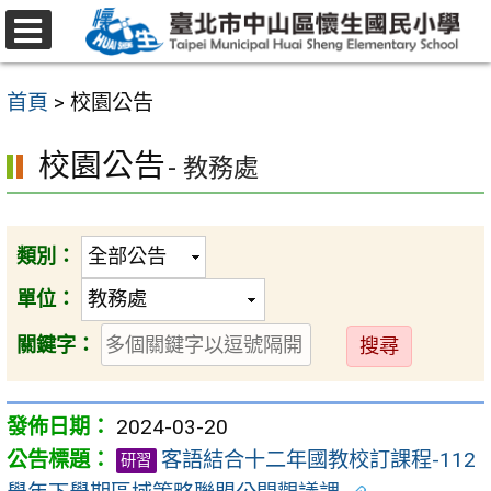
跳
至
選
主
單
首頁
>
校園公告
要
內
校園公告
- 教務處
容
區
類別：
單位：
送
關鍵字：
出
2024-03-20
客語結合十二年國教校訂課程-112
研習