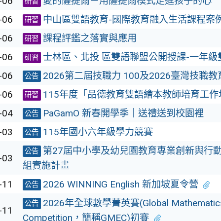
-06
愛的薩提爾－用薩提爾模式走進孩子的心
研習
-06
中山區雙語教育-國際教育融入生活課程案
研習
-06
課程評鑑之落實與應用
研習
-06
士林區、北投 區雙語聯盟公開授課-一年級
研習
-06
2026第二屆技職力 100及2026臺灣技職
公告
-06
115年度「品德教育雙語繪本教師培育工作
研習
-04
PaGamO 新春開學季｜送禮送到校園裡
公告
-03
115年國小六年級學力競賽
公告
第27屆中小學及幼兒園教育專業創新與行
公告
-03
組實施計畫
-11
2026 WINNING English 新加坡夏令營
公告
2026年全球數學菁英賽(Global Mathematics 
公告
-11
Competition，簡稱GMEC)初賽