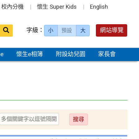
校內分機
懷生 Super Kids
English
送出
字級：
網站導覽
小
預設
大
搜
尋：
e
懷生e相簿
附設幼兒園
家長會
送
出