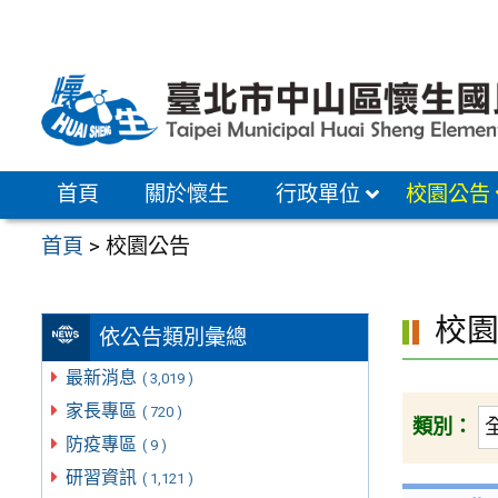
跳
至
主
要
內
容
首頁
關於懷生
行政單位
校園公告
區
首頁
>
校園公告
校
依公告類別彙總
最新消息
( 3,019 )
家長專區
( 720 )
類別：
防疫專區
( 9 )
研習資訊
( 1,121 )