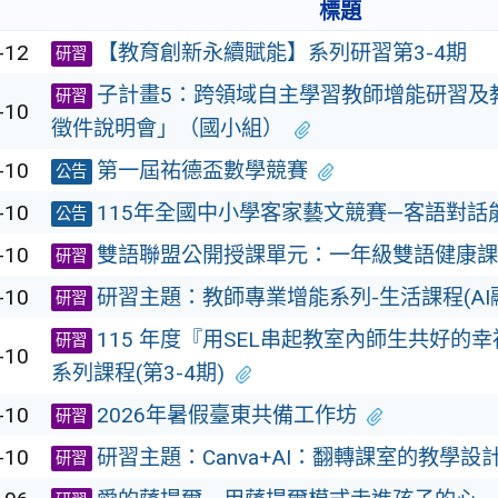
標題
-12
【教育創新永續賦能】系列研習第3-4期
研習
子計畫5：跨領域自主學習教師增能研習及
研習
-10
徵件說明會」（國小組）
-10
第一屆祐德盃數學競賽
公告
-10
115年全國中小學客家藝文競賽—客語對話
公告
-10
雙語聯盟公開授課單元：一年級雙語健康課
研習
-10
研習主題：教師專業增能系列-生活課程(AI
研習
115 年度『用SEL串起教室內師生共好的
研習
-10
系列課程(第3-4期)
-10
2026年暑假臺東共備工作坊
研習
-10
研習主題：Canva+AI：翻轉課室的教學設
研習