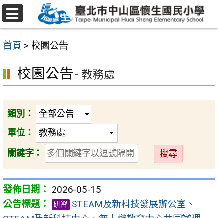
跳
至
選
主
單
首頁
>
校園公告
要
內
校園公告
- 教務處
容
區
類別：
單位：
送
關鍵字：
出
2026-05-15
STEAM及新科技發展辦公室、
研習