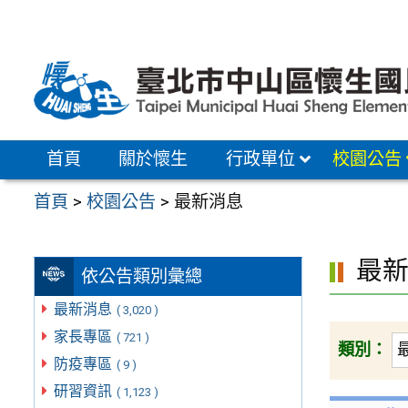
跳
至
主
要
內
容
首頁
關於懷生
行政單位
校園公告
區
首頁
>
校園公告
>
最新消息
最
依公告類別彙總
最新消息
( 3,020 )
家長專區
( 721 )
類別：
防疫專區
( 9 )
研習資訊
( 1,123 )