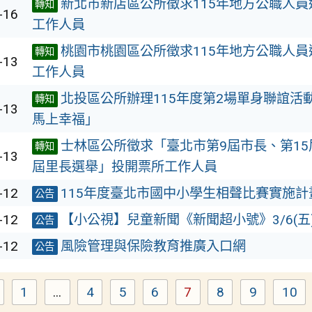
新北市新店區公所徵求115年地方公職人
轉知
-16
工作人員
桃園市桃園區公所徵求115年地方公職人
轉知
-13
工作人員
北投區公所辦理115年度第2場單身聯誼活
轉知
-13
馬上幸福」
士林區公所徵求「臺北市第9屆市長、第15
轉知
-13
屆里長選舉」投開票所工作人員
-12
115年度臺北市國中小學生相聲比賽實施計
公告
-12
【小公視】兒童新聞《新聞超小號》3/6(五
公告
-12
風險管理與保險教育推廣入口網
公告
1
...
4
5
6
7
8
9
10
Page
Page
Page
Page
Page
Page
Page
Pa