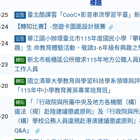
標題
-25
臺北酷課雲「CooC+影音串流學習平臺」
公告
-24
【轉知比賽】-悠遊卡圖面設計競賽
華江國小辦理臺北市115年度國民小學『攀
公告
-24
趣』生 命教育體驗活動，敬請3-6年級有興趣
新北市板橋區公所徵求115年地方公職人
轉知
-23
工作人員
國立清華大學教育與學習科技學系領導與評
轉知
-20
「115年中小學教育菁英專業培育班」
「『行政院與所屬中央及地方各機關（構）
轉知
違法（規）赴陸建議懲處原則』及『行政院與所
-20
（構）學校公務人員違規赴港澳建議懲處原則』
Q&A」