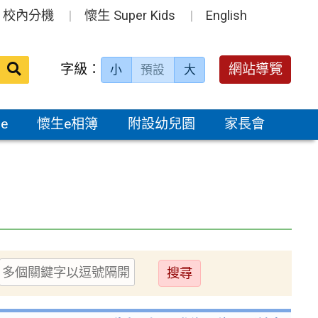
校內分機
懷生 Super Kids
English
送出
字級：
網站導覽
小
預設
大
搜
尋：
e
懷生e相簿
附設幼兒園
家長會
送
出