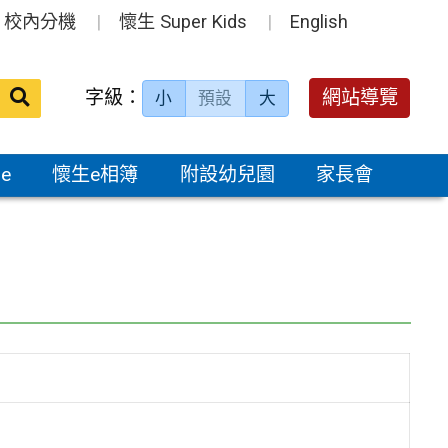
校內分機
懷生 Super Kids
English
送出
字級：
網站導覽
小
預設
大
搜
尋：
e
懷生e相簿
附設幼兒園
家長會