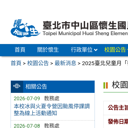
跳
至
主
要
內
容
首頁
關於懷生
行政單位
校園公告
區
首頁
>
校園公告
>
最新消息
>
2025臺北兒童月
校
相關公告
2026-07-09
教務處
本校冰與火夏令營因颱風停課調
公告主
整為線上活動通知
發佈日
2026-07-08
教務處