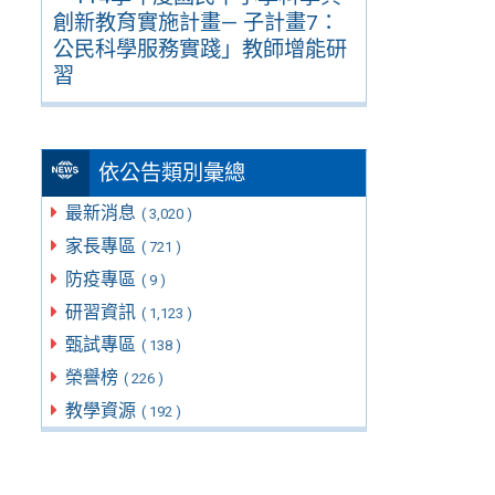
創新教育實施計畫— 子計畫7：
公民科學服務實踐」教師增能研
習
依公告類別彙總
最新消息
( 3,020 )
家長專區
( 721 )
防疫專區
( 9 )
研習資訊
( 1,123 )
甄試專區
( 138 )
榮譽榜
( 226 )
教學資源
( 192 )