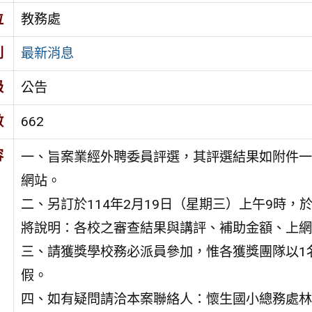
位
教務處
別
最新消息
級
公告
數
662
容
一、旨案業經外聘委員評選，其評選結果如附件一
網站。
二、另訂於114年2月19日（星期三）上午9時
將說明：各校之審查結果與講評、補助金額、上網
三、請獲獎學校務必派員參加，惟各獲獎團隊以1
假。
四、如有疑問請洽本案聯絡人：懷生國小總務處林采