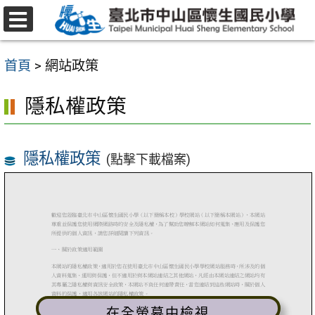
跳
至
選
主
單
首頁
>
網站政策
要
內
隱私權政策
容
區
隱私權政策
(點擊下載檔案)
在全螢幕中檢視