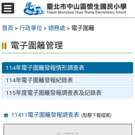
跳
至
選
主
單
首頁
>
行政單位
>
總務處
>
電子圍籬
要
內
電子圍籬管理
容
區
114年電子圍籬發報情形調查表
114年電子圍籬發報紀錄表
115年度電子圍籬發報調查表及記錄表
11411電子圍籬發報調查表
(點擊下載檔案)