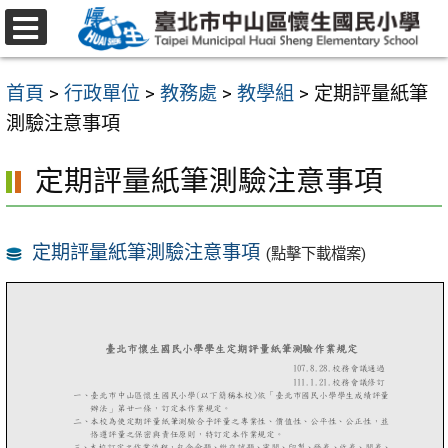
跳
至
選
主
單
首頁
>
行政單位
>
教務處
>
教學組
>
定期評量紙筆
要
測驗注意事項
內
容
定期評量紙筆測驗注意事項
區
定期評量紙筆測驗注意事項
(點擊下載檔案)