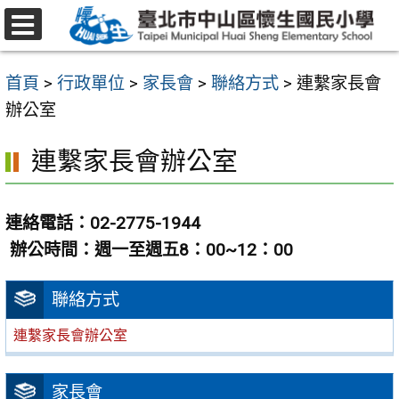
跳
至
選
主
單
首頁
>
行政單位
>
家長會
>
聯絡方式
>
連繫家長會
要
辦公室
內
容
連繫家長會辦公室
區
連絡電話：02-2775-1944
辦公時間：週一至週五8：00~12：00
聯絡方式
連繫家長會辦公室
家長會