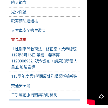
防身觀念
兒少保護
犯罪預防連續技
大客車安全逃生裝置
書包減重
「性別平等教育法」修正案，業奉總統
112年8月16日 華總一義字第
11200069321號令公布，請周知所屬人
員並 加強宣導
113學年度第1學期反針孔攝影巡檢報告
交通安全網
二手運動服捐贈與領用機制