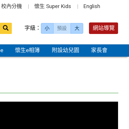
校內分機
懷生 Super Kids
English
送出
字級：
網站導覽
小
預設
大
搜
尋：
e
懷生e相簿
附設幼兒園
家長會