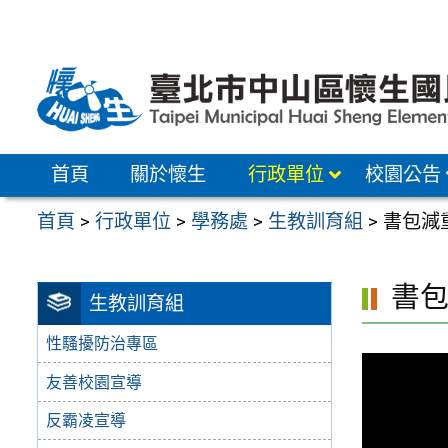
跳
至
主
要
內
容
首頁
關於懷生
行政單位
校園公告
區
首頁
>
行政單位
>
學務處
>
生教訓育組
>
書包減
書
生教訓育組
性騷擾防治專區
友善校園宣導
反霸凌宣導