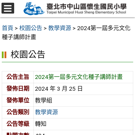
跳
至
選
主
單
首頁
>
校園公告
>
教學資源
>
2024第一屆多元文化
要
種子講師計畫
內
容
校園公告
區
公告主旨
2024第一屆多元文化種子講師計畫
發佈日期
2024 年 3 月 25 日
發佈單位
教學組
公告類別
教學資源
公告等級
轉知