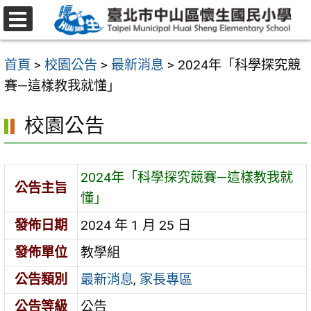
跳
至
選
主
單
首頁
>
校園公告
>
最新消息
>
2024年「科學探究競
要
賽—這樣教我就懂」
內
容
校園公告
區
2024年「科學探究競賽—這樣教我就
公告主旨
懂」
發佈日期
2024 年 1 月 25 日
發佈單位
教學組
公告類別
最新消息
,
家長專區
公告等級
公告