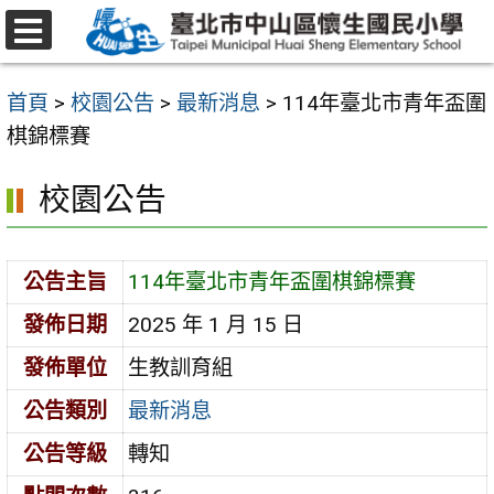
跳
至
選
主
單
首頁
>
校園公告
>
最新消息
>
114年臺北市青年盃圍
要
棋錦標賽
內
容
校園公告
區
公告主旨
114年臺北市青年盃圍棋錦標賽
發佈日期
2025 年 1 月 15 日
發佈單位
生教訓育組
公告類別
最新消息
公告等級
轉知