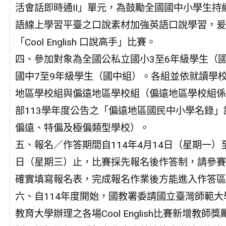
活會話即時通II」單元，為鼓勵全國國中小學生持
語線上學習平臺之口說素材加強英語口說學習，爰
「Cool English 口說高手」比賽。
四、參加對象為全國公私立國小3至6年級學生（
國中7至9年級學生（國中組）。各組並依就讀學
地區學校組與偏遠地區學校組（偏遠地區學校組係
部113學年度公告之「偏遠地區國民中小學名錄」
偏遠、特偏及極偏類型學校）。
五、報名／作答期間自114年4月14日（星期一）至
日（星期三）止，比賽採先報名後作答制，請參賽
確實填寫報名表，完成報名作業後方能進入作答區
六、自114年度開始，國教署委請國立臺灣師範大
教育大學辦理之各場Cool English比賽新增教師獎