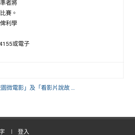
準者將
比賽。
俾利學
4155或電子
微電影」及「看影片說故 ...
字
登入