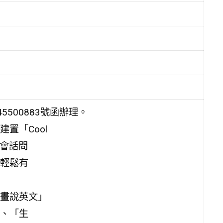
5500883號函辦理。
置「Cool
供會話問
輕鬆有
畫說英文」
、「生