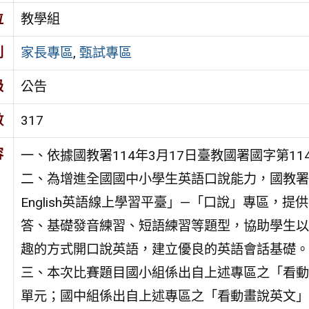
位
教學組
別
家長專區
,
甄試專區
級
公告
數
317
容
一、依據國教署114年3月17日臺教國署國字第114
二、為增進全國國中小學生英語口說能力，國教署建
English英語線上學習平臺」—「口說」專區，提
答、基礎發音練習、短語練習等題型，協助學生以
趣的方式開口說英語，建立優良的英語會話基礎。
三、本次比賽題目國小組係出自上述專區之「看動
單元；國中組係出自上述專區之「看動畫說英文」