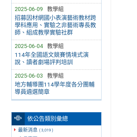
2025-06-09
教學組
招募因材網國小表演藝術教材跨
學科應用、實驗之非藝術專長教
師、組成教學實驗社群
2025-06-04
教學組
114年全國語文競賽情境式演
說、讀者劇場評判培訓
2025-06-03
教學組
地方輔導團114學年度各分團輔
導員遴選簡章
依公告類別彙總
最新消息
( 3,019 )