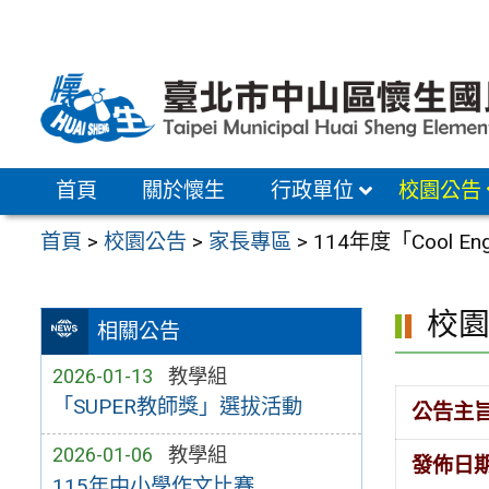
跳
至
主
要
內
容
首頁
關於懷生
行政單位
校園公告
區
首頁
>
校園公告
>
家長專區
>
114年度「Cool En
校
相關公告
2026-01-13
教學組
「SUPER教師獎」選拔活動
公告主
2026-01-06
教學組
發佈日
115年中小學作文比賽