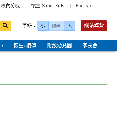
校內分機
懷生 Super Kids
English
送出
字級：
網站導覽
小
預設
大
搜
尋：
e
懷生e相簿
附設幼兒園
家長會