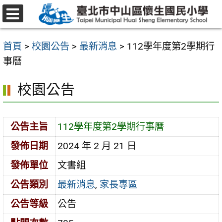
跳
至
選
主
單
首頁
>
校園公告
>
最新消息
>
112學年度第2學期行
要
事曆
內
容
校園公告
區
公告主旨
112學年度第2學期行事曆
發佈日期
2024 年 2 月 21 日
發佈單位
文書組
公告類別
最新消息
,
家長專區
公告等級
公告