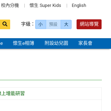
校內分機
懷生 Super Kids
English
送出
字級：
網站導覽
小
預設
大
搜
尋：
e
懷生e相簿
附設幼兒園
家長會
線上增能研習