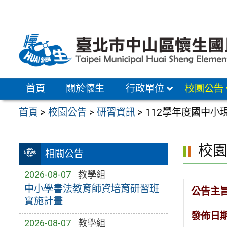
跳
至
主
要
內
容
首頁
關於懷生
行政單位
校園公告
區
首頁
>
校園公告
>
研習資訊
>
112學年度國中小
校
相關公告
2026-08-07
教學組
中小學書法教育師資培育研習班
公告主
實施計畫
發佈日
2026-08-07
教學組