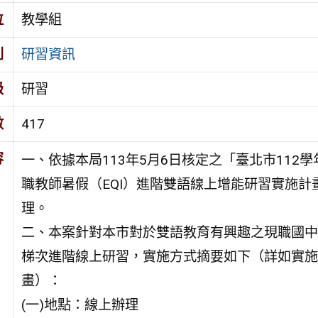
位
教學組
別
研習資訊
級
研習
數
417
容
一、依據本局113年5月6日核定之「臺北市112
職教師暑假（EQI）進階雙語線上增能研習實施計
理。
二、本案針對本市對於雙語教育有興趣之現職國中
梯次進階線上研習，實施方式摘要如下（詳如實施
畫）：
(一)地點：線上辦理