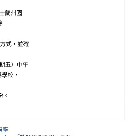
昆士蘭州國
簡
方式，並確
星期五）中午
屬學校，
份。
講座