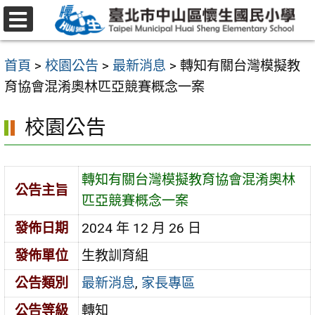
跳
至
選
主
單
首頁
>
校園公告
>
最新消息
>
轉知有關台灣模擬教
要
育協會混淆奧林匹亞競賽概念一案
內
容
校園公告
區
轉知有關台灣模擬教育協會混淆奧林
公告主旨
匹亞競賽概念一案
發佈日期
2024 年 12 月 26 日
發佈單位
生教訓育組
公告類別
最新消息
,
家長專區
公告等級
轉知