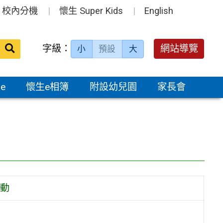
校內分機
懷生 Super Kids
English
送出
字級：
網站導覽
小
預設
大
搜
尋：
e
懷生e相簿
附設幼兒園
家長會
動