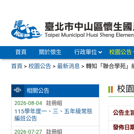
跳
至
主
要
內
容
首頁
關於懷生
行政單位
校園公告
區
首頁
>
校園公告
>
最新消息
>
轉知「聯合學苑」
校
相關公告
2026-08-04
註冊組
115學年度一、三、五年級常態
公告主
編班公告
發佈日
2026-07-27
註冊組