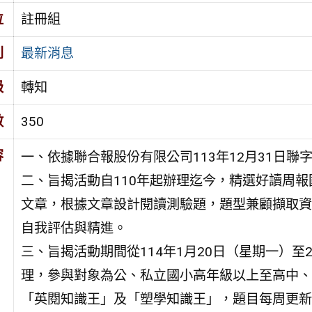
位
註冊組
別
最新消息
級
轉知
數
350
容
一、依據聯合報股份有限公司113年12月31日聯字第
二、旨揭活動自110年起辦理迄今，精選好讀周
文章，根據文章設計閱讀測驗題，題型兼顧擷取資
自我評估與精進。
三、旨揭活動期間從114年1月20日（星期一）至
理，參與對象為公、私立國小高年級以上至高中、
「英閱知識王」及「塑學知識王」，題目每周更新