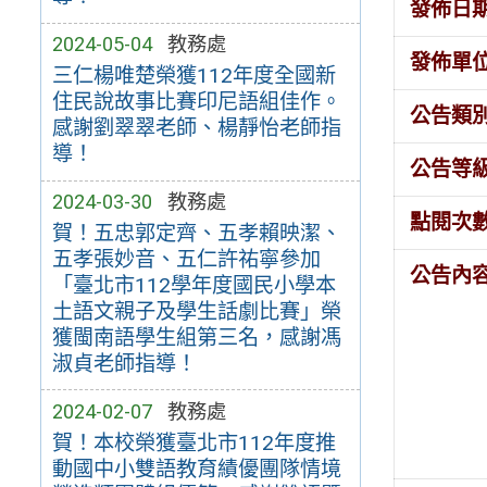
發佈日
2024-05-04
教務處
發佈單
三仁楊唯楚榮獲112年度全國新
住民說故事比賽印尼語組佳作。
公告類
感謝劉翠翠老師、楊靜怡老師指
導！
公告等
2024-03-30
教務處
點閱次
賀！五忠郭定齊、五孝賴映潔、
五孝張妙音、五仁許祐寧參加
公告內
「臺北市112學年度國民小學本
土語文親子及學生話劇比賽」榮
獲閩南語學生組第三名，感謝馮
淑貞老師指導！
2024-02-07
教務處
賀！本校榮獲臺北市112年度推
動國中小雙語教育績優團隊情境