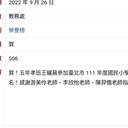
期
2022 年 9 月 26 日
位
教務處
別
榮譽榜
級
賀
數
506
容
賀！五年孝班王耀晨參加臺北市 111 年度國民
名！感謝游美伶老師、李欣怡老師、陳羿僑老師指