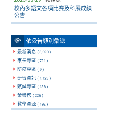
校內多語文各項比賽及科展成績
公告
依公告類別彙總
最新消息
( 3,020 )
家長專區
( 721 )
防疫專區
( 9 )
研習資訊
( 1,123 )
甄試專區
( 138 )
榮譽榜
( 226 )
教學資源
( 192 )