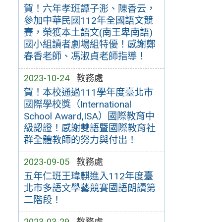
賀！六年孝班譚子浵、陳香云，
參加中華民國112年全國語文競
賽，榮獲本土語文(南王卑南語)
國小組讀者劇場組特優！感謝鄭
春香老師、馮淑貞老師指導！
2023-10-24
教務處
賀！本校通過111學年度臺北市
國際學校獎（International
School Award,ISA）國際教育中
級認證！感謝雙語暨國際教育社
群全體教師的努力與付出！
2023-09-05
教務處
五年仁班王瑋麒進入112年度臺
北市多語文學藝競賽國語朗讀第
二階段！
2023-03-29
教務處