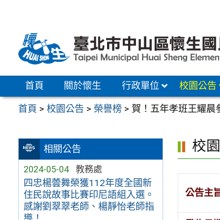
跳
至
主
要
內
容
首頁
關於懷生
行政單位
校園公告
區
首頁
>
校園公告
>
榮譽榜
>
賀！五年孝班王耀晨參
校
相關公告
2024-05-04
教務處
四忠楊蕓舞榮獲112年度全國新
公告主
住民說故事比賽印尼語組入選。
感謝劉翠翠老師、楊靜怡老師指
導！