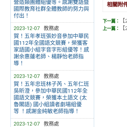
營造類團體組優等。感謝雙語暨
相關附
國際教育社群全體教師的努力與
付出！
【2
【2
2023-12-07
教務處
賀！五年孝班張妙音參加中華民
國112年全國語文競賽，榮獲客
家語國小組字音字形組優等！感
謝余惠蓮老師、楊靜怡老師指
導！
2023-12-07
教務處
賀！五年忠班林子芮、五年仁班
吳昕澄，參加中華民國112年全
國語文競賽，榮獲本土語文 (太
魯閣語) 國小組讀者劇場組優
等 ！感謝金純敏老師指導！
2023-12-07
教務處