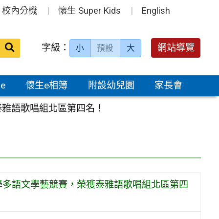
校內分機
懷生 Super Kids
English
送出
字級：
網站導覽
小
預設
大
搜
尋：
e
懷生e相簿
附設幼兒園
家長會
泰雅語歌唱組北區第四名！
小學多語文學藝競賽，榮獲泰雅語歌唱組北區第四