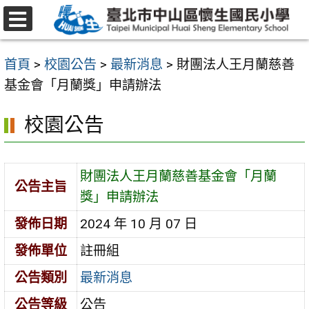
跳
至
選
主
單
首頁
>
校園公告
>
最新消息
>
財團法人王月蘭慈善
要
基金會「月蘭獎」申請辦法
內
容
校園公告
區
財團法人王月蘭慈善基金會「月蘭
公告主旨
獎」申請辦法
發佈日期
2024 年 10 月 07 日
發佈單位
註冊組
公告類別
最新消息
公告等級
公告