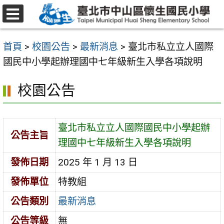
跳
至
選
主
單
首頁
>
校園公告
>
最新消息
>
臺北市私立立人國際
要
國民中小學起辦理國中七年級新生入學各項說明
內
容
校園公告
區
臺北市私立立人國際國民中小學起辦
公告主旨
理國中七年級新生入學各項說明
發佈日期
2025 年 1 月 13 日
發佈單位
特教組
公告類別
最新消息
公告等級
無