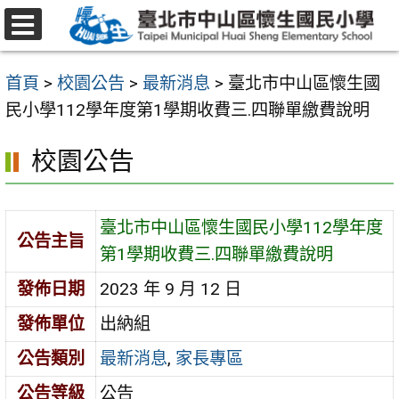
跳
至
選
主
單
首頁
>
校園公告
>
最新消息
>
臺北市中山區懷生國
要
民小學112學年度第1學期收費三.四聯單繳費說明
內
容
校園公告
區
臺北市中山區懷生國民小學112學年度
公告主旨
第1學期收費三.四聯單繳費說明
發佈日期
2023 年 9 月 12 日
發佈單位
出納組
公告類別
最新消息
,
家長專區
公告等級
公告