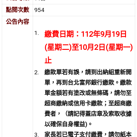
點閱次數
954
公告內容
繳費日期：
112
年
9
月
19
日
(
星期二
)
至
10
月
2
日
(
星期一
)
止
繳款單若有誤，請到出納組重新開
單，再到台北富邦銀行繳款。
繳款
單金額若
有塗改或無條碼，請勿至
超商繳納或信用卡繳款；至超商繳
費者，（請記得蓋店章及索取收據
以確保自身權益)。
家長若已電子支付繳費，請勿紙本