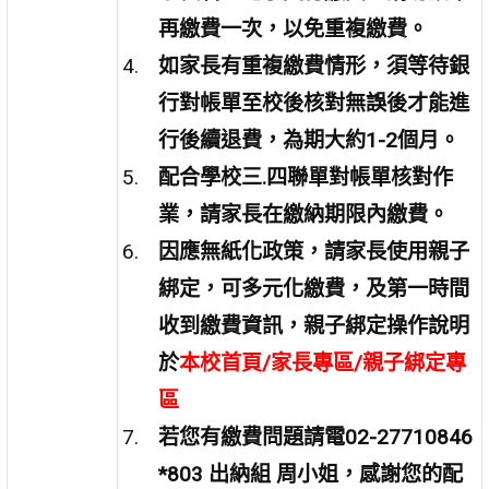
再繳費一次，以免重複繳費。
如家長有重複繳費情形，須等待銀
行對帳單至校後核對無誤後才能進
行後續退費，為期大約
1-2
個月。
配合學校三
.
四聯單對帳單核對作
業，請家長在繳納期限內繳費。
因應無紙化政策，請家長使用親子
綁定，可多元化繳費，及第一時間
收到繳費資訊，親子綁定操作說明
於
本校首頁/家長專區/親子綁定專
區
若您有繳費問題請電
02-27710846
*803
出納組
周小姐，
感謝您的配