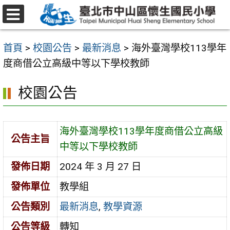
跳
至
選
主
單
首頁
>
校園公告
>
最新消息
>
海外臺灣學校113學年
要
度商借公立高級中等以下學校教師
內
容
校園公告
區
海外臺灣學校113學年度商借公立高級
公告主旨
中等以下學校教師
發佈日期
2024 年 3 月 27 日
發佈單位
教學組
公告類別
最新消息
,
教學資源
公告等級
轉知