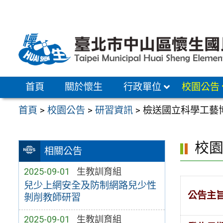
跳
至
主
要
內
容
首頁
關於懷生
行政單位
校園公告
區
首頁
>
校園公告
>
研習資訊
>
檢送國立科學工藝博
校
相關公告
2025-09-01
生教訓育組
兒少上網安全及防制網路兒少性
公告主
剝削教師研習
2025-09-01
生教訓育組