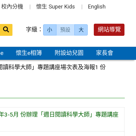
校內分機
懷生 Super Kids
English
送出
字級：
網站導覽
小
預設
大
搜
尋：
e
懷生e相簿
附設幼兒園
家長會
日閱讀科學大師」專題講座場次表及海報1 份
年3-5月 份辦理「週日閱讀科學大師」專題講座