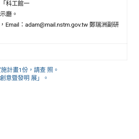
「科工館一
示廳。
il：adam@mail.nstm.gov.tw 鄭瑞洲副研
施計畫1份，請查 照。
計創意暨發明 展」。