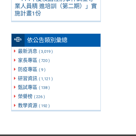
業人員精 進培訓（第二期）」實
施計畫1份
依公告類別彙總
最新消息
( 3,019 )
家長專區
( 720 )
防疫專區
( 9 )
研習資訊
( 1,121 )
甄試專區
( 138 )
榮譽榜
( 226 )
教學資源
( 192 )