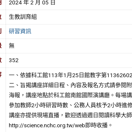
期
2024 年 2 月 05 日
位
生教訓育組
別
研習資訊
級
無
數
352
容
一、依據科工館113年1月25日館教字第1136260
二、旨揭講座詳細日程、內容及報名方式請參閱附
海報，講座地點於科工館南館國際演講廳。每場講
參加教師2小時研習時數、公務人員核予2小時進
講座亦提供現場直播，歡迎透過週日閱讀科學大師
http://science.nchc.org.tw/web即時收播。