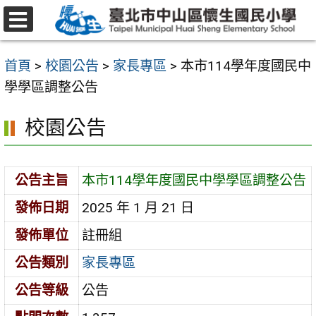
跳
至
選
主
單
首頁
>
校園公告
>
家長專區
>
本市114學年度國民中
要
學學區調整公告
內
容
校園公告
區
公告主旨
本市114學年度國民中學學區調整公告
發佈日期
2025 年 1 月 21 日
發佈單位
註冊組
公告類別
家長專區
公告等級
公告