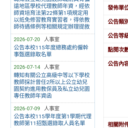
遠地區學校代理教師年資，經依
發佈單
師資培育法第22條第1項規定用
以抵免修習教育實習者，得依教
公告類
師待遇條例等相關規定辦理提敘
公告等
2026-07-20
人事室
公告本校115年度總務處約僱幹
點閱次
事甄選錄取名單
公告內
2026-07-14
人事室
轉知有關公立高級中等以下學校
教師採計曾任2所以上公立幼兒
園契約進用教保員及私立幼兒園
專任教師年資函
2026-07-09
人事室
公告本校115學年度第1學期代理
教師第11招甄選錄取人員名單
相關附