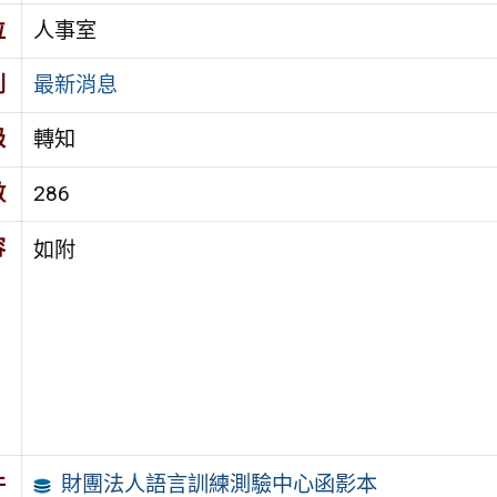
位
人事室
別
最新消息
級
轉知
數
286
容
如附
財團法人語言訓練測驗中心函影本
件