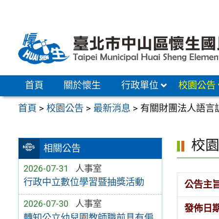
跳
至
主
要
內
容
首頁
關於懷生
行政單位
校園公告
區
首頁
>
校園公告
>
最新消息
>
有關財團法人語言
校
相關公告
2026-07-31
人事室
行政中立數位學習暨抽獎活動
公告主
2026-07-30
人事室
發佈日
轉知公立幼兒園教師職前具有偏