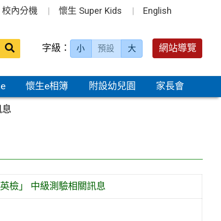
校內分機
懷生 Super Kids
English
送出
字級：
網站導覽
小
預設
大
搜
尋：
e
懷生e相簿
附設幼兒園
家長會
訊息
英檢」 中級測驗相關訊息