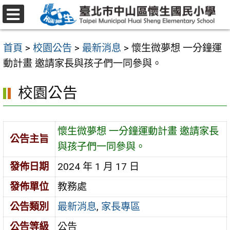
跳
至
選
主
單
首頁
>
校園公告
>
最新消息
>
懷生微夢想 一分鐘運
要
動計畫 邀請家長與孩子們一同參與。
內
容
校園公告
區
懷生微夢想 一分鐘運動計畫 邀請家長
公告主旨
與孩子們一同參與。
發佈日期
2024 年 1 月 17 日
發佈單位
教務處
公告類別
最新消息
,
家長專區
公告等級
公告