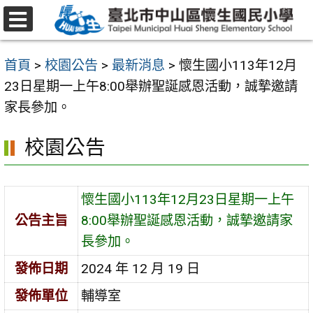
跳
至
選
主
單
首頁
>
校園公告
>
最新消息
>
懷生國小113年12月
要
23日星期一上午8:00舉辦聖誕感恩活動，誠摯邀請
內
家長參加。
容
區
校園公告
懷生國小113年12月23日星期一上午
公告主旨
8:00舉辦聖誕感恩活動，誠摯邀請家
長參加。
發佈日期
2024 年 12 月 19 日
發佈單位
輔導室