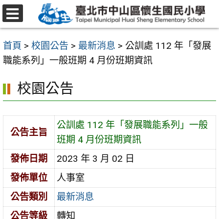
跳
至
選
主
單
首頁
>
校園公告
>
最新消息
>
公訓處 112 年「發展
要
職能系列」一般班期 4 月份班期資訊
內
容
校園公告
區
公訓處 112 年「發展職能系列」一般
公告主旨
班期 4 月份班期資訊
發佈日期
2023 年 3 月 02 日
發佈單位
人事室
公告類別
最新消息
公告等級
轉知