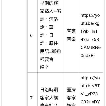
早期的客
家藝人—客
https://yo
語、河洛
utu.be/kg
話、華
客家
fYibTInT
6
語、日
音樂
4?si=76R
語、原住
CAMtBNe
民語…通通
0ndxE-
都要會
唱？
https://yo
utu.be/5T
日治時期
臺灣
V-_yP23
7
客家人講
客家
C0?si=DY
廣東話？
語言