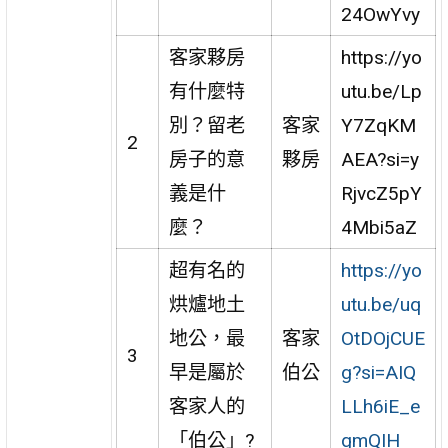
24OwYvy
客家夥房
https://yo
有什麼特
utu.be/Lp
別？留老
客家
Y7ZqKM
2
房子的意
夥房
AEA?si=y
義是什
RjvcZ5pY
麼？
4Mbi5aZ
超有名的
https://yo
烘爐地土
utu.be/uq
地公，最
客家
OtDOjCUE
3
早是屬於
伯公
g?si=AIQ
客家人的
LLh6iE_e
「伯公」?
gmQIH