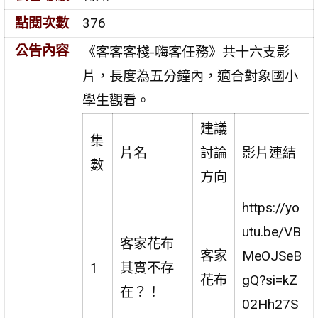
點閱次數
376
公告內容
《客客客棧-嗨客任務》共十六支影
片，長度為五分鐘內，適合對象國小
學生觀看。
建議
集
片名
討論
影片連結
數
方向
https://yo
utu.be/VB
客家花布
客家
MeOJSeB
1
其實不存
花布
gQ?si=kZ
在？！
02Hh27S