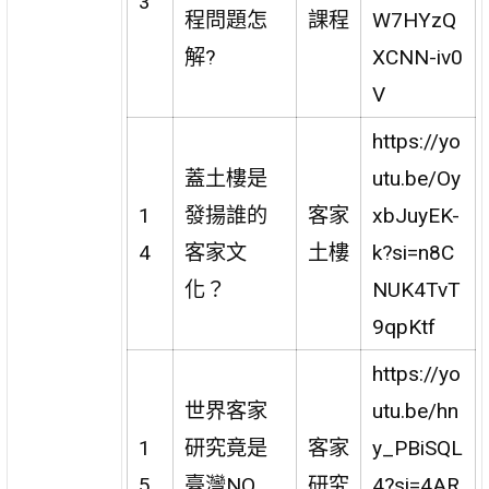
3
程問題怎
課程
W7HYzQ
解?
XCNN-iv0
V
https://yo
蓋土樓是
utu.be/Oy
1
發揚誰的
客家
xbJuyEK-
4
客家文
土樓
k?si=n8C
化？
NUK4TvT
9qpKtf
https://yo
世界客家
utu.be/hn
1
研究竟是
客家
y_PBiSQL
5
臺灣NO
研究
4?si=4AR