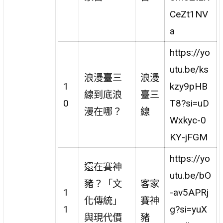
CeZt1NV
a
https://yo
utu.be/ks
浪漫臺三
浪漫
1
kzy9pHB
線到底浪
臺三
0
T8?si=uD
漫在哪？
線
Wxkyc-0
KY-jFGM
https://yo
還在賽神
utu.be/bO
豬？「文
客家
1
-av5APRj
化傳統」
賽神
1
g?si=yuX
與現代價
豬