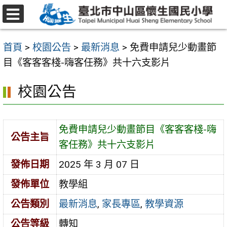
跳
至
選
主
單
首頁
>
校園公告
>
最新消息
>
免費申請兒少動畫節
要
目《客客客棧-嗨客任務》共十六支影片
內
容
校園公告
區
免費申請兒少動畫節目《客客客棧-嗨
公告主旨
客任務》共十六支影片
發佈日期
2025 年 3 月 07 日
發佈單位
教學組
公告類別
最新消息
,
家長專區
,
教學資源
公告等級
轉知