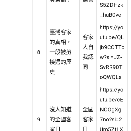
S5ZDHzk
_huB0ve
https://yo
臺灣客家
客家
utu.be/QL
的真相，
人自
jb9COTTc
8
一段被剪
我認
w?si=JZ-
接過的歷
同
SvRR90T
史
oQWQLs
https://yo
utu.be/cE
沒人知道
全國
NOOgXg
9
的全國客
客家
7no?si=2
家日
日
Um5ZtLX