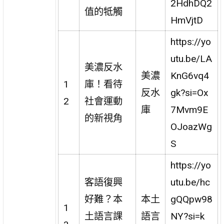
2HdhDQ2
值的牴觸
HmVjtD
https://yo
utu.be/LA
美濃反水
美濃
KnG6vq4
1
庫！看待
反水
gk?si=Ox
2
社會運動
庫
7Mvm9E
的新視角
OJoazWg
S
https://yo
客語復興
utu.be/hc
好難？本
本土
gQQpw98
1
土語言課
語言
NY?si=k