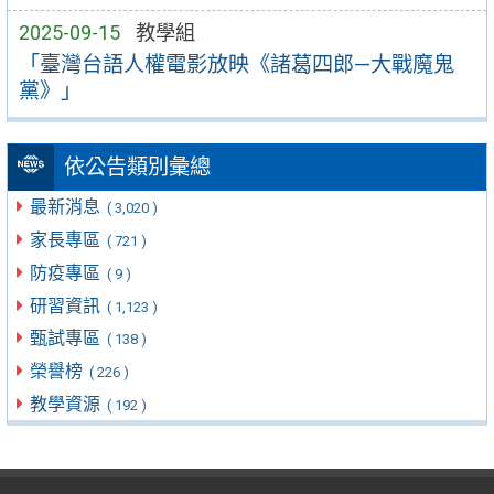
2025-09-15
教學組
「臺灣台語人權電影放映《諸葛四郎—大戰魔鬼
黨》」
依公告類別彙總
最新消息
( 3,020 )
家長專區
( 721 )
防疫專區
( 9 )
研習資訊
( 1,123 )
甄試專區
( 138 )
榮譽榜
( 226 )
教學資源
( 192 )