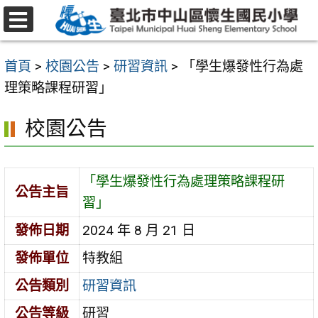
跳
至
選
主
單
首頁
>
校園公告
>
研習資訊
>
「學生爆發性行為處
要
理策略課程研習」
內
容
校園公告
區
「學生爆發性行為處理策略課程研
公告主旨
習」
發佈日期
2024 年 8 月 21 日
發佈單位
特教組
公告類別
研習資訊
公告等級
研習