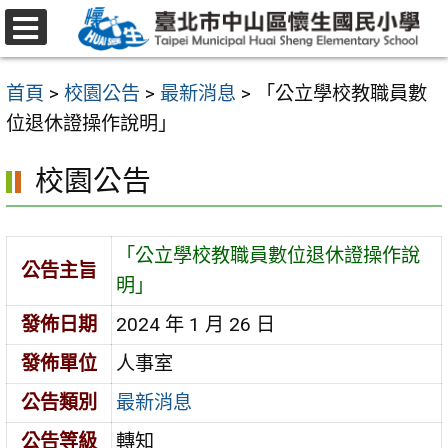
跳
至
選
主
單
首頁
>
校園公告
>
最新消息
>
「公立學校教職員數
要
位退休證操作說明」
內
容
校園公告
區
「公立學校教職員數位退休證操作說
公告主旨
明」
發佈日期
2024 年 1 月 26 日
發佈單位
人事室
公告類別
最新消息
公告等級
轉知