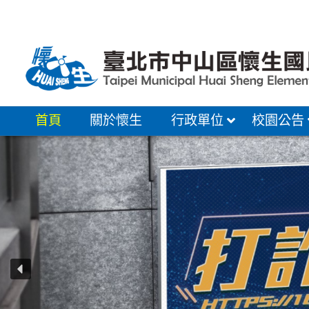
跳
至
主
要
內
容
首頁
關於懷生
行政單位
校園公告
區