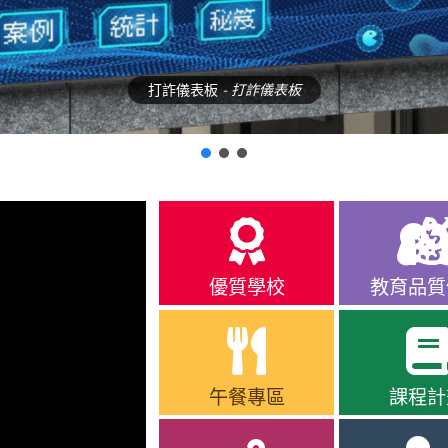
打詐儀表板
- 打詐儀表板
優質學校
教育品質
午餐專區
課程計