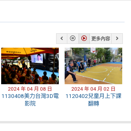
上
暫
播
下
更多內容
一
停
放
一
張
張
2024 年 04 月 08 日
2024 年 04 月 02 日
1130408美力台灣3D電
1120402兒童月上下課
影院
翻轉