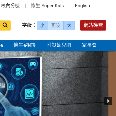
校內分機
懷生 Super Kids
English
送出
字級：
網站導覽
小
預設
大
搜
尋：
e
懷生e相簿
附設幼兒園
家長會