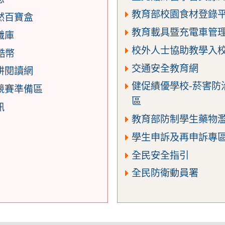
教育部校園食材登錄平臺
然百寶盒
教育載具暨充電車管
識庫
校外人士協助教學入
 酷幣
交通安全教育網
耕閱讀網
健促績優學校-菸害防
競賽準備區
區
訊
教育部防制學生藥物
學生申訴及再申訴專
全民安全指引
全民防衛動員署