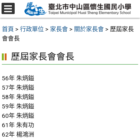
跳
至
選
主
單
首頁
>
行政單位
>
家長會
>
關於家長會
>
歷屆家長
要
會會長
內
容
歷屆家長會會長
區
56年 朱炳鎰
57年 朱炳鎰
58年 朱炳鎰
59年 朱炳鎰
60年 朱炳鎰
61年 朱有功
62年 楊鴻洲