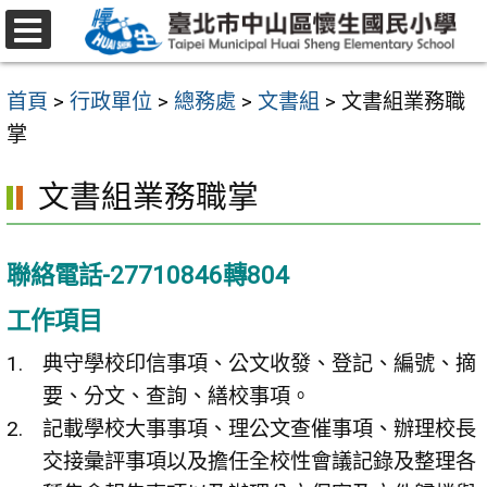
跳
至
選
主
單
首頁
>
行政單位
>
總務處
>
文書組
>
文書組業務職
要
掌
內
容
文書組業務職掌
區
聯絡電話-27710846轉804
工作項目
典守學校印信事項、公文收發、登記、編號、摘
要、分文、查詢、繕校事項。
記載學校大事事項、理公文查催事項、辦理校長
交接彙評事項以及擔任全校性會議記錄及整理各