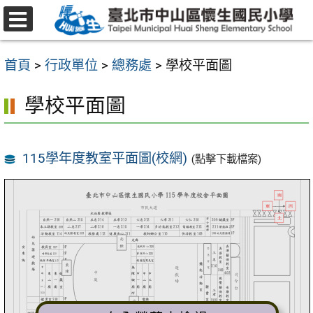
跳
至
選
主
單
首頁
>
行政單位
>
總務處
>
學校平面圖
要
內
學校平面圖
容
區
115學年度教室平面圖(校網)
(點擊下載檔案)