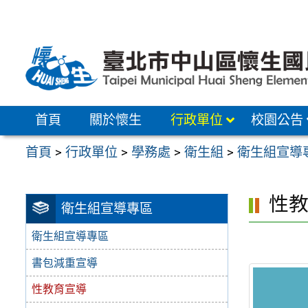
跳
至
主
要
內
容
首頁
關於懷生
行政單位
校園公告
區
首頁
>
行政單位
>
學務處
>
衛生組
>
衛生組宣導
性
衛生組宣導專區
衛生組宣導專區
書包減重宣導
性教育宣導