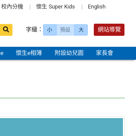
校內分機
懷生 Super Kids
English
送出
字級：
網站導覽
小
預設
大
搜
尋：
e
懷生e相簿
附設幼兒園
家長會