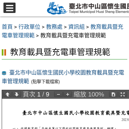
跳
至
選
主
單
首頁
>
行政單位
>
教務處
>
資訊組
>
教育載具暨充
要
電車管理規範
>
教育載具暨充電車管理規範
內
容
教育載具暨充電車管理規範
區
臺北市中山區懷生國民小學校園教育載具暨充電
車管理規範
(點擊下載檔案)
頁次
1
/
9
縮放
100%