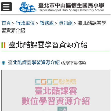
跳
至
選
主
單
首頁
>
行政單位
>
教務處
>
資訊組
>
臺北酷課雲學
要
習資源介紹
內
容
臺北酷課雲學習資源介紹
區
臺北酷課雲學習資源介紹
(點擊下載檔案)