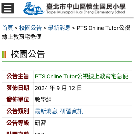
跳
至
選
主
單
首頁
>
校園公告
>
最新消息
>
PTS Online Tutor公視
要
線上教育宅急便
內
容
校園公告
區
公告主旨
PTS Online Tutor公視線上教育宅急便
發佈日期
2024 年 9 月 12 日
發佈單位
教學組
公告類別
最新消息
,
研習資訊
公告等級
研習