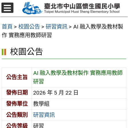
跳
至
選
主
單
首頁
>
校園公告
>
研習資訊
>
AI 融入教學及教材製
要
作 實務應用教師研習
內
容
校園公告
區
AI 融入教學及教材製作 實務應用教師
公告主旨
研習
發佈日期
2026 年 5 月 22 日
發佈單位
教學組
公告類別
研習資訊
公告等級
研習